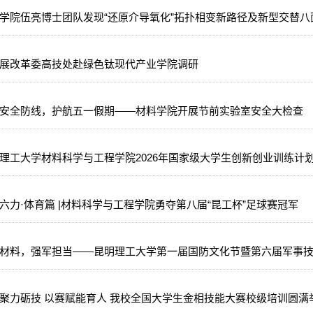
学院伍亮博士团队发现“还原介导氧化”拓扑相变新路径及新型交替八面体
展改革委高技处赴绿色钛现代产业学院调研
安全防线，护航五一假期——材料学院开展节前实验室安全大检查
理工大学材料科学与工程学院2026年国家级大学生创新创业训练计
六力·体育篇 |材料科学与工程学院勇夺第八届“昆工杯”足球赛冠军
材料，强军担当——昆明理工大学第一届国防文化节暨第六届军事
聚力砺技 以赛赋能育人 我校全国大学生金相技能大赛校级培训圆满