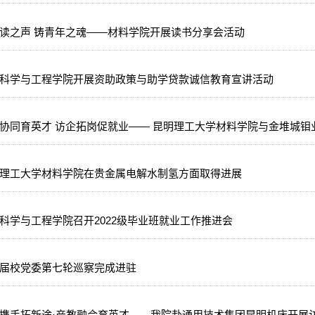
读之声 铸青年之魂——材料学院开展读书分享会活动
科学与工程学院开展资助政策与助学贷款诚信教育宣讲活动
协同育英才 访企拓岗促就业​—— 昆明理工大学材料学院与金堆城钼
理工大学材料学院在贵金属电解水制氢方面取得进展
科学与工程学院召开2022级毕业班就业工作推进会
届校党委第七轮巡察完成进驻
携手拓新途·产教融合育英才——我院赴通用技术集团昆明机床开展