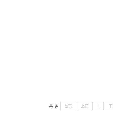
共1条
首页
上页
1
下