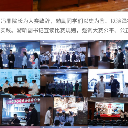
。冯晶院长为大赛致辞，勉励同学们以史为鉴、以演践
春实践。游昕副书记宣读比赛规则，强调大赛公平、公