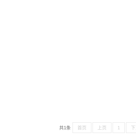
共1条
首页
上页
1
下