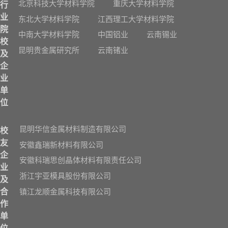
北京科技大学材料学院
重庆大学材料学院
行
业
东北大学材料学院
江西理工大学材料学院
院
中南大学材料学院
中国铝业
云南锡业
校
昆明贵金属研究所
云南锗业
及
企
业
单
位
昆明华信金属材料制造有限公司
校
友
安徽鑫瑞新材料有限公司
企
安徽科瑞思创晶体材料有限责任公司
业
浙江宇亚模具股份有限公司
及
镇江龙顺金属科技有限公司
合
作
单