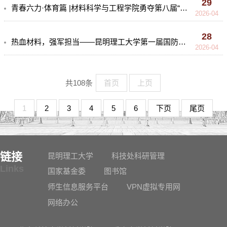
29
青春六力·体育篇 |材料科学与工程学院勇夺第八届“昆工杯”足球赛冠军
2026-04
28
热血材料，强军担当——昆明理工大学第一届国防文化节暨第六届军事技能竞赛上的材料身影
2026-04
共108条
首页
上页
1
2
3
4
5
6
下页
尾页
链接
昆明理工大学
科技处科研管理
Links
国家基金委
图书馆
师生信息服务平台
VPN虚拟专用网
网络办公