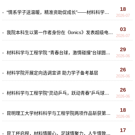
18
“情系学子送温暖，精准资助促成长”——材料科学与工程学院开展2026年昭通地区困难学生家访工作
2026-07
03
我院本科生以第一作者身份在《lonics》发表超级电容器研究成果
2026-07
29
材料科学与工程学院 “青春台球，激情碰撞”台球圆满落幕
2026-06
26
材料学院开展定向选调宣讲 助力学子备考基层
2026-06
26
材料科学与工程学院“灵动乒乓，跃动青春”乒乓球比赛圆满落幕
2026-06
18
昆明理工大学材料科学与工程学院两项作品斩获第十二届"挑战杯"云南省大学生创业计划竞赛省赛特等奖
2026-06
17
昆工杯启程，材料情暖心，足球情聚力，人生情致远——材料学院足球队校友座谈会圆满落幕