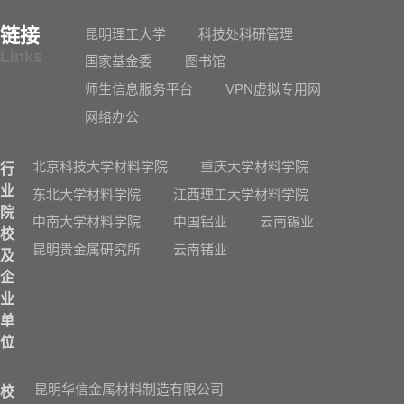
链接
昆明理工大学
科技处科研管理
Links
国家基金委
图书馆
师生信息服务平台
VPN虚拟专用网
网络办公
北京科技大学材料学院
重庆大学材料学院
行
业
东北大学材料学院
江西理工大学材料学院
院
中南大学材料学院
中国铝业
云南锡业
校
昆明贵金属研究所
云南锗业
及
企
业
单
位
昆明华信金属材料制造有限公司
校