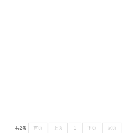
共2条
首页
上页
1
下页
尾页