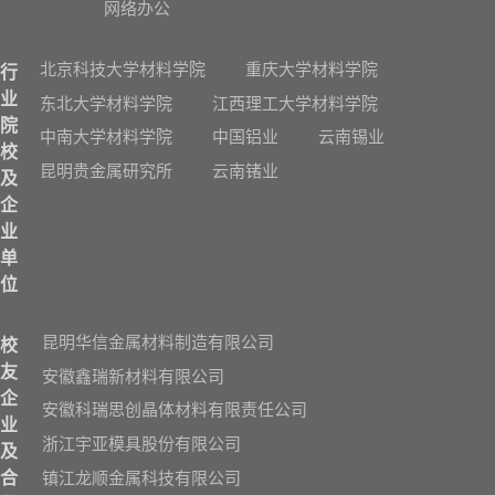
网络办公
北京科技大学材料学院
重庆大学材料学院
行
业
东北大学材料学院
江西理工大学材料学院
院
中南大学材料学院
中国铝业
云南锡业
校
昆明贵金属研究所
云南锗业
及
企
业
单
位
昆明华信金属材料制造有限公司
校
友
安徽鑫瑞新材料有限公司
企
安徽科瑞思创晶体材料有限责任公司
业
浙江宇亚模具股份有限公司
及
镇江龙顺金属科技有限公司
合