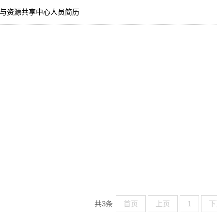
与资源共享中心人员简历
共3条
首页
上页
1
下