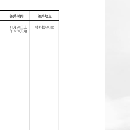
答辩时间
答辩地点
11月20日上
材料楼606室
午
8:30开始