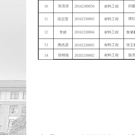
张清清
邱
10
20162309050
材料工程
谭
11
段志莹
20162330003
材料工程
12
李婧
20162330004
材料工程
詹肇
13
陶杰彦
材料工程
张玉
20162330005
张栩瑞
材料工程
陈
14
20202330002