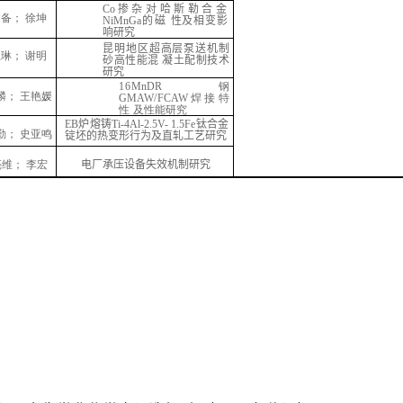
Co
掺杂对哈斯勒合金
建备；
徐坤
NiMnGa
的磁
性及相变影
响研究
昆明地区超高层泵送机制
红琳；
谢明
砂高性能混
凝土配制技术
研究
16
MnDR
钢
麟；
王艳媛
GMAW
/
FCAW
焊接特
性
及性能研究
EB
炉熔铸
Ti
-4
Al
-2.5V-
1.5
Fe
钛合金
勤；
史亚鸣
锭坯的热变形行为及直轧工艺研究
亮维；
李宏
电厂承压设备失效机制研究