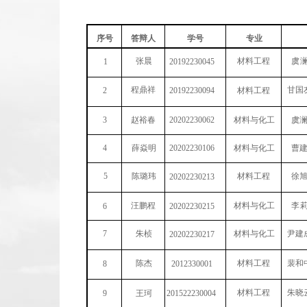
序号
答辩人
学号
专业
张晨
材料工程
虞
1
20192230045
程鼎祥
甘国
2
20192230094
材料工程
3
赵裕春
20202230062
材料与化工
虞
4
薛焱明
20202230106
材料与化工
曹
5
陈璐玮
材料工程
徐
20202230213
汪鹏程
材料与化工
李
6
20202230215
7
朱桢
材料与化工
尹建
20202230217
陈杰
材料工程
裴和
8
2012330001
材料工程
朱晓
9
王珂
201522230004