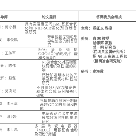
导师
论文题目
答辩委员会组成
具有宽温度区间
FeMn
基复合氧
澜；贺小昆
化物
NH
3-
SCR
催化剂的制备
主席： 杨正文
教授
及研究
苯甲酸银无颗粒型
委员：
肖
寒
教授
友；
李俊鹏
导电油墨的制备研
杨银辉
教授
究
曾一明
研究员
Sr
/
Ag
掺杂错层
（昆明贵金属研究所
）
澜；
王传军
Ca
3
Co
4O9的电热性
能
杨
钢
正高级工程师
和各向异性
（昆明冶金研究院）
Nb
微合金化对高碳硬
建春；
陈伟
线钢组织及性
能的影
响
秘书
：史海霞
钙钛矿透明木材的光
旭辉；
赵磊
学及其建筑材料
性能
研究
不同组分
SiAlCN
陶瓷先
莉；莫高明
驱体的合成
及其陶瓷化
研究
气体辅助连续铸挤制备
成；
李玉章
高硅铝合金的
组织和性
能
电铸镍钴合金中电流
中；
谢启明
模式对铸层性能
影响
研究
多层陶瓷电容器
云；
李世鸿
（
MLCC
）
用银钯合
金粉
及银粉的制备