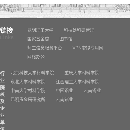
链接
昆明理工大学
科技处科研管理
Links
国家基金委
图书馆
师生信息服务平台
VPN虚拟专用网
网络办公
北京科技大学材料学院
重庆大学材料学院
行
业
东北大学材料学院
江西理工大学材料学院
院
中南大学材料学院
中国铝业
云南锡业
校
昆明贵金属研究所
云南锗业
及
企
业
单
位