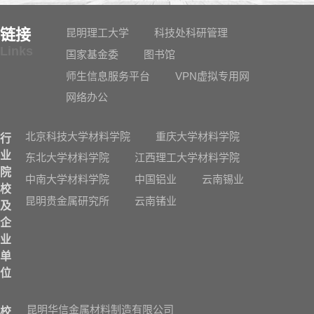
链接
昆明理工大学
科技处科研管理
Links
国家基金委
图书馆
师生信息服务平台
VPN虚拟专用网
网络办公
北京科技大学材料学院
重庆大学材料学院
行
业
东北大学材料学院
江西理工大学材料学院
院
中南大学材料学院
中国铝业
云南锡业
校
昆明贵金属研究所
云南锗业
及
企
业
单
位
昆明华信金属材料制造有限公司
校