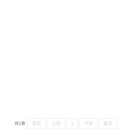
共1条
首页
上页
1
下页
尾页