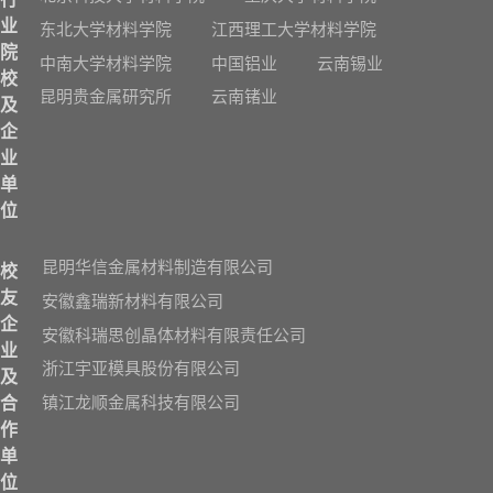
业
东北大学材料学院
江西理工大学材料学院
院
中南大学材料学院
中国铝业
云南锡业
校
昆明贵金属研究所
云南锗业
及
企
业
单
位
昆明华信金属材料制造有限公司
校
友
安徽鑫瑞新材料有限公司
企
安徽科瑞思创晶体材料有限责任公司
业
浙江宇亚模具股份有限公司
及
镇江龙顺金属科技有限公司
合
作
单
位