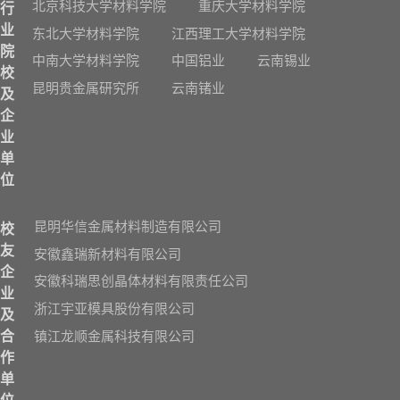
北京科技大学材料学院
重庆大学材料学院
行
业
东北大学材料学院
江西理工大学材料学院
院
中南大学材料学院
中国铝业
云南锡业
校
昆明贵金属研究所
云南锗业
及
企
业
单
位
昆明华信金属材料制造有限公司
校
友
安徽鑫瑞新材料有限公司
企
安徽科瑞思创晶体材料有限责任公司
业
浙江宇亚模具股份有限公司
及
镇江龙顺金属科技有限公司
合
作
单