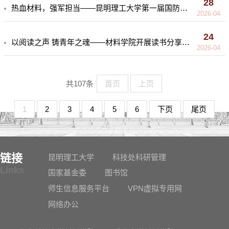
28
热血材料，强军担当——昆明理工大学第一届国防文化节暨第六届军事技能竞赛上的材料身影
2026-04
24
以阅读之声 铸青年之魂——材料学院开展读书分享会活动
2026-04
共107条
首页
上页
1
2
3
4
5
6
下页
尾页
链接
昆明理工大学
科技处科研管理
Links
国家基金委
图书馆
师生信息服务平台
VPN虚拟专用网
网络办公