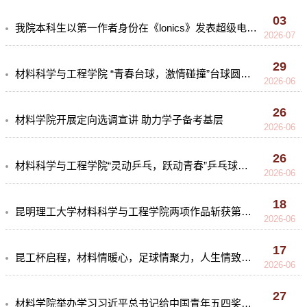
03
我院本科生以第一作者身份在《lonics》发表超级电容器研究成果
2026-07
29
材料科学与工程学院 “青春台球，激情碰撞”台球圆满落幕
2026-06
26
材料学院开展定向选调宣讲 助力学子备考基层
2026-06
26
材料科学与工程学院“灵动乒乓，跃动青春”乒乓球比赛圆满落幕
2026-06
18
昆明理工大学材料科学与工程学院两项作品斩获第十二届"挑战杯"云南省大学生创业计划竞赛省赛特等奖
2026-06
17
昆工杯启程，材料情暖心，足球情聚力，人生情致远——材料学院足球队校友座谈会圆满落幕
2026-06
27
材料学院举办学习习近平总书记给中国青年五四奖章暨新时代青年先锋奖获奖者代表重要回信精神活动