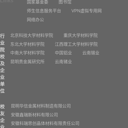
Links
国家基金委
图书馆
师生信息服务平台
VPN虚拟专用网
网络办公
北京科技大学材料学院
重庆大学材料学院
行
业
东北大学材料学院
江西理工大学材料学院
院
中南大学材料学院
中国铝业
云南锡业
校
昆明贵金属研究所
云南锗业
及
企
业
单
位
昆明华信金属材料制造有限公司
校
友
安徽鑫瑞新材料有限公司
企
安徽科瑞思创晶体材料有限责任公司
业