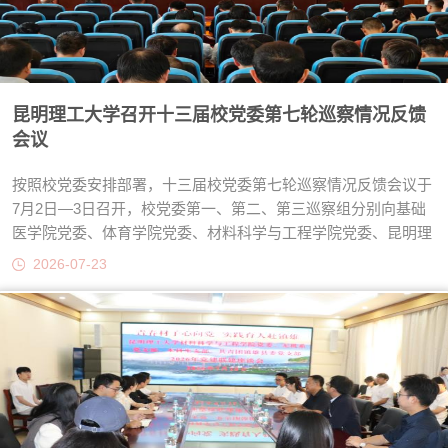
昆明理工大学召开十三届校党委第七轮巡察情况反馈
会议
按照校党委安排部署，十三届校党委第七轮巡察情况反馈会议于
7月2日—3日召开，校党委第一、第二、第三巡察组分别向基础
医学院党委、体育学院党委、材料科学与工程学院党委、昆明理
工教育发展集团有限公司党委、马克思主义学院党委、法学院党
2026-07-23
委等6个基层党委反馈巡察情况。校党委常委、副校长刘殿文、
李祖来分别出席会议并讲话。会议指出，被巡察党组织要增强政
治自觉，深刻认识巡察整改工作的重要性、严肃性和紧迫性；要
增强行动自觉，切实落实好巡察整改主体责任，聚焦问题根源，
坚持统筹推进、举一反三；要增强纪...