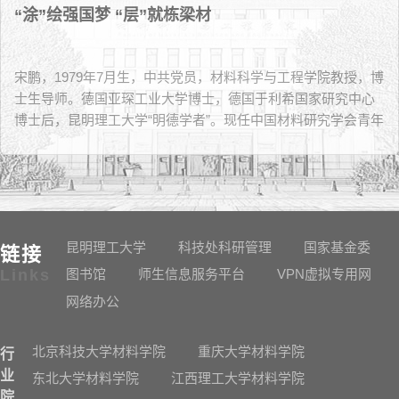
“涂”绘强国梦 “层”就栋梁材
宋鹏，1979年7月生，中共党员，材料科学与工程学院教授，博
士生导师。德国亚琛工业大学博士，德国于利希国家研究中心
博士后，昆明理工大学“明德学者”。现任中国材料研究学会青年
工作委员会常务理事、副秘书长，中国稀土学会热防护分会副
主任委员，中国机械工程学会表面分会委员。先后入选“中国有
色金属创新争先计划”（2024年），荣获云南省“兴滇英才计划”
产业创新人才及青年人才、江苏省双创人才等称号，并获云南
省引进高层次人才计划支持。2012年7月，宋鹏从德国回国后入
昆明理工大学
科技处科研管理
国家基金委
职昆明理工大学，并牵头组...
链接
Links
图书馆
师生信息服务平台
VPN虚拟专用网
网络办公
北京科技大学材料学院
重庆大学材料学院
行
业
东北大学材料学院
江西理工大学材料学院
院