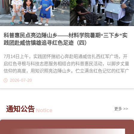
科普惠民点亮边陲山乡——材料学院暑期“三下乡”实
践团赴威信镇雄追寻红色足迹（四）
7月14日上午，实践团怀揣初心奔赴昭通威信扎西红军广场，开
启红色寻根与科技志愿服务相结合的科普惠民活动，以脚步丈量
信仰的高度，用知识照亮边陲山乡。伫立满含红色记忆的红军广
场，先辈长征路上攻坚克难、敢闯新路的奋斗精神深深感染全体
2026-07-20
队员。大家怀揣传承红色基因的初心，将材料专业所长与科技志
愿服务相结合，现场搭建科普展示区，依托实物展品开设科普现
Previous
Nex
场讲解。队员们携带自制投石机、无人机模型、稀土功能涂层样
板开展宣讲，围绕乡村自建房隔热，用通俗易懂的语言向当地市
通知公告
更多 >>
Notice
民讲解碳纤维复合材料轻量化、高强...