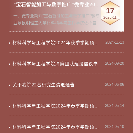
“宝石智能加工与数字推广”微专业2025年招生简章
17
一、微专业简介“宝石智能加工与数字推广”微专
2025-11
业是昆明理工大学材料科学与工程学院依托自
身学科优势与产业资源特别开设的特色微专
业。当前，在数字经济与人工智能深度赋能传
材料科学与工程学院2024年秋季学期硕士生学位论文答辩公示
2024-11-13
统产业的浪潮下，珠宝行业正面临从“传统手工”
向“智能创新”、从“线下实体”向“数字营销”的重
要转型机遇。该微专业的开设，正是为了填补
材料科学与工程学院清廉团队建设倡议书
2024-09-20
珠宝领域在智能设计、数字加工、专业营销方
向的复合型人才缺口，旨在培养兼具技术创新
能力与市场思维的珠宝行业新型人才，为产业
关于我院22名研究生清退通告
2024-06-06
转型发展提供人才支撑。二、培养目标1.聚焦珠
宝行业数字化转型需求，培...
材料科学与工程学院2024年春季学期硕士生学位论文答辩公示
2024-05-14
材料科学与工程学院2024年春季学期硕士生学位论文答辩公示（宁波材料所联合培养）
2024-05-10