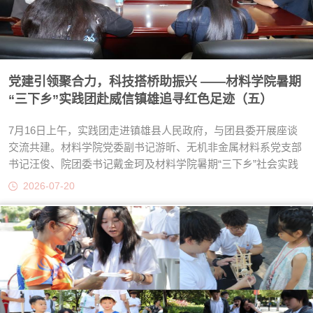
党建引领聚合力，科技搭桥助振兴 ——材料学院暑期
“三下乡”实践团赴威信镇雄追寻红色足迹（五）
7月16日上午，实践团走进镇雄县人民政府，与团县委开展座谈
交流共建。材料学院党委副书记游昕、无机非金属材料系党支部
书记汪俊、院团委书记戴金珂及材料学院暑期“三下乡”社会实践
团队和镇雄团县委一同交流座谈。学院党委副书记游昕指出，材
2026-07-20
料学院坐拥特色鲜明的学科体系与雄厚的师资力量，是区域新材
料产业发展的坚强后盾。期待通过共享科研资源，将学院的“智
力富矿”转化为地方产业的“发展动能”。学院无机非金属材料系教
师党支部书记汪俊、材料学院青年教师邓骞，分享了学院无机非
金属系教师党支部建设的创新...