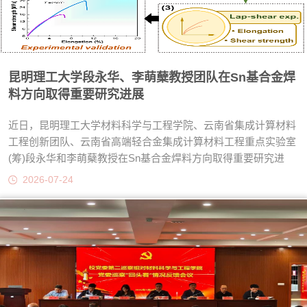
昆明理工大学段永华、李萌蘖教授团队在Sn基合金焊
料方向取得重要研究进展
近日，昆明理工大学材料科学与工程学院、云南省集成计算材料
工程创新团队、云南省高端轻合金集成计算材料工程重点实验室
(筹)段永华和李萌蘖教授在Sn基合金焊料方向取得重要研究进
展，相关研究成果分别发表在《ActaMaterialia》、
2026-07-24
《CorrosionScience》、
《JournalofMaterialsScience&Technology》和《RareMetals》
上。成果一：采用主动学习策略和密度泛函理论，对Sn-Ag-Cu
基多元合金焊料的成分与性能进行了设计、测试和优化。...