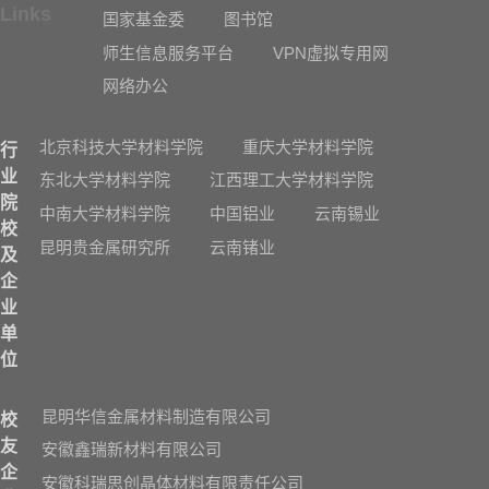
Links
国家基金委
图书馆
师生信息服务平台
VPN虚拟专用网
网络办公
北京科技大学材料学院
重庆大学材料学院
行
业
东北大学材料学院
江西理工大学材料学院
院
中南大学材料学院
中国铝业
云南锡业
校
昆明贵金属研究所
云南锗业
及
企
业
单
位
昆明华信金属材料制造有限公司
校
友
安徽鑫瑞新材料有限公司
企
安徽科瑞思创晶体材料有限责任公司