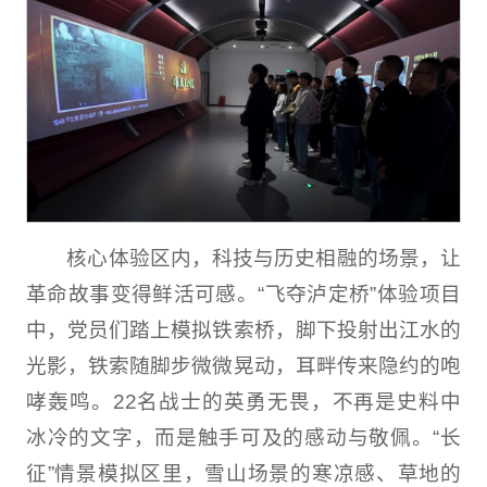
核心体验区内，科技与历史相融的场景，让
革命故事变得鲜活可感。“飞夺泸定桥”体验项目
中，党员们踏上模拟铁索桥，脚下投射出江水的
光影，铁索随脚步微微晃动，耳畔传来隐约的咆
哮轰鸣。22名战士的英勇无畏，不再是史料中
冰冷的文字，而是触手可及的感动与敬佩。“长
征”情景模拟区里，雪山场景的寒凉感、草地的