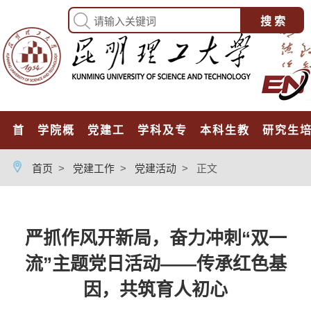
首页
学院概况
党建工作
学科及专业
本科生教育
研究生
首页
>
党建工作
>
党建活动
>
正文
严抓作风开新局，奋力冲刺“双一
流”主题党日活动——传承红色基
因，共筑育人初心