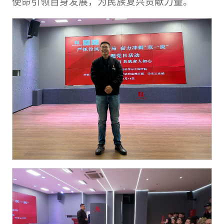
使命引领自身发展，为民族复兴贡献力量。