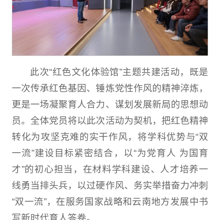
此次“红色文化体验馆”主题共建活动，既是
一次传承红色基因、锤炼党性作风的精神淬炼，
更是一场凝聚育人合力、谋划发展新局的思想动
员。全体党员将以此次活动为契机，把红色精神
转化为攻坚克难的实干作风，将学科优势与“双
一流”建设目标紧密结合，以“为党育人 为国育
才”的初心担当，在材料学科建设、人才培养一
线勇当排头兵，以过硬作风、务实举措奋力冲刺
“双一流”，在服务国家战略和云南地方发展中书
写新时代育人答卷。