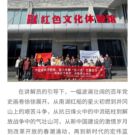
在讲解员的引导下，一幅波澜壮阔的百年党
史画卷徐徐展开。从南湖红船的星火初燃到井冈
山上的艰苦斗争，从抗日烽火中的中流砥柱到解
放战争中的气壮山河，从新中国建设的激情岁月
到改革开放的春潮涌动，再到新时代的宏伟蓝