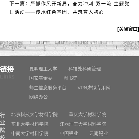
下一篇：
严抓作风开新局，奋力冲刺“双一流”主题党
日活动——传承红色基因，共筑育人初心
[关闭窗口]
链接
昆明理工大学
科技处科研管理
Links
国家基金委
图书馆
师生信息服务平台
VPN虚拟专用网
网络办公
北京科技大学材料学院
重庆大学材料学院
行
业
东北大学材料学院
江西理工大学材料学院
院
中南大学材料学院
中国铝业
云南锡业
校