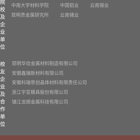
院
中南大学材料学院
中国铝业
云南锡业
校
昆明贵金属研究所
云南锗业
及
企
业
单
位
昆明华信金属材料制造有限公司
校
友
安徽鑫瑞新材料有限公司
企
安徽科瑞思创晶体材料有限责任公司
业
浙江宇亚模具股份有限公司
及
镇江龙顺金属科技有限公司
合
作
单
位