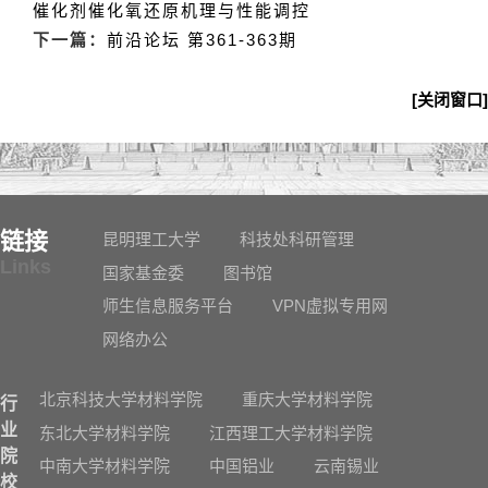
催化剂催化氧还原机理与性能调控
下一篇：
前沿论坛 第361-363期
[关闭窗口]
链接
昆明理工大学
科技处科研管理
Links
国家基金委
图书馆
师生信息服务平台
VPN虚拟专用网
网络办公
北京科技大学材料学院
重庆大学材料学院
行
业
东北大学材料学院
江西理工大学材料学院
院
中南大学材料学院
中国铝业
云南锡业
校