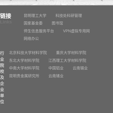
链接
昆明理工大学
科技处科研管理
Links
国家基金委
图书馆
师生信息服务平台
VPN虚拟专用网
网络办公
北京科技大学材料学院
重庆大学材料学院
行
业
东北大学材料学院
江西理工大学材料学院
院
中南大学材料学院
中国铝业
云南锡业
校
昆明贵金属研究所
云南锗业
及
企
业
单
位