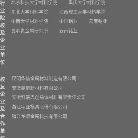
北京科技大学材料学院
重庆大学材料学院
行
业
东北大学材料学院
江西理工大学材料学院
院
中南大学材料学院
中国铝业
云南锡业
校
昆明贵金属研究所
云南锗业
及
企
业
单
位
昆明华信金属材料制造有限公司
校
友
安徽鑫瑞新材料有限公司
企
安徽科瑞思创晶体材料有限责任公司
业
浙江宇亚模具股份有限公司
及
镇江龙顺金属科技有限公司
合
作
单