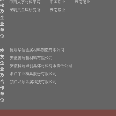
中南大学材料学院
中国铝业
云南锡业
校
昆明贵金属研究所
云南锗业
及
企
业
单
位
昆明华信金属材料制造有限公司
校
友
安徽鑫瑞新材料有限公司
企
安徽科瑞思创晶体材料有限责任公司
业
浙江宇亚模具股份有限公司
及
镇江龙顺金属科技有限公司
合
作
单
位