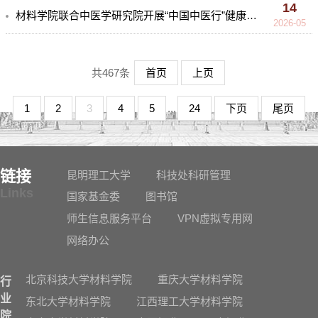
14
材料学院联合中医学研究院开展“中国中医行”健康服务活动
2026-05
共467条
首页
上页
1
2
3
4
5
...
24
下页
尾页
链接
昆明理工大学
科技处科研管理
Links
国家基金委
图书馆
师生信息服务平台
VPN虚拟专用网
网络办公
北京科技大学材料学院
重庆大学材料学院
行
业
东北大学材料学院
江西理工大学材料学院
院