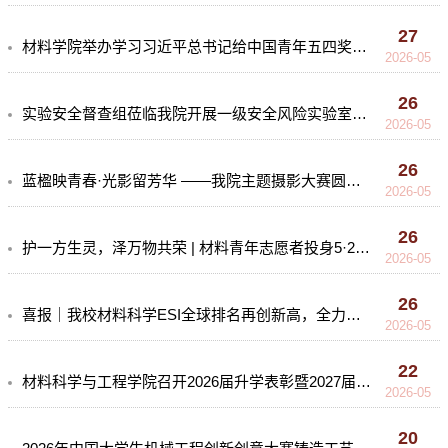
27
材料学院举办学习习近平总书记给中国青年五四奖章暨新时代青年先锋奖获奖者代表重要回信精神活动
2026-05
26
实验安全督查组莅临我院开展一级安全风险实验室专项检查
2026-05
26
蓝楹映青春·光影留芳华 ——我院主题摄影大赛圆满落幕
2026-05
26
护一方生灵，泽万物共荣 | 材料青年志愿者投身5·22生态环保志愿行动
2026-05
26
喜报｜我校材料科学ESI全球排名再创新高，全力冲刺前1‰
2026-05
22
材料科学与工程学院召开2026届升学表彰暨2027届升学动员大会
2026-05
20