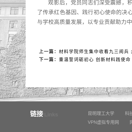
观影后，党员同志们深受震撼，
了传承红色基因、践行初心使命的决
与学校高质量发展，以专业贡献助力
上一篇：
材料学院师生集中收看九三阅兵 
下一篇：
重温誓词砺初心 创新材料践使命
链接
昆明理工大学
科
Links
VPN虚拟专用网