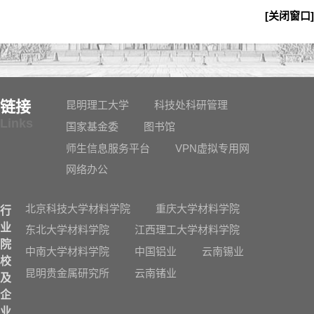
[关闭窗口]
链接
昆明理工大学
科技处科研管理
Links
国家基金委
图书馆
师生信息服务平台
VPN虚拟专用网
网络办公
北京科技大学材料学院
重庆大学材料学院
行
业
东北大学材料学院
江西理工大学材料学院
院
中南大学材料学院
中国铝业
云南锡业
校
昆明贵金属研究所
云南锗业
及
企
业