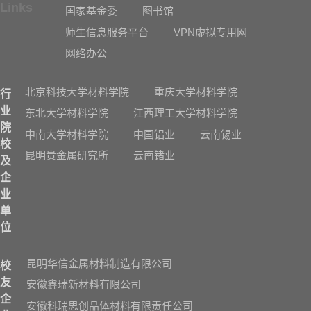
Links
国家基金委
图书馆
师生信息服务平台
VPN虚拟专用网
网络办公
北京科技大学材料学院
重庆大学材料学院
行
业
东北大学材料学院
江西理工大学材料学院
院
中南大学材料学院
中国铝业
云南锡业
校
昆明贵金属研究所
云南锗业
及
企
业
单
位
昆明华信金属材料制造有限公司
校
友
安徽鑫瑞新材料有限公司
企
安徽科瑞思创晶体材料有限责任公司