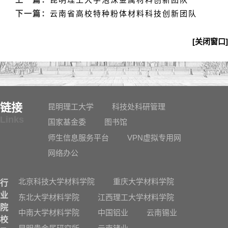
下一篇：
云南省高校特种粉体材料科技创新团队
[关闭窗口]
链接
昆明理工大学
科技处科研管理
Links
国家基金委
图书馆
师生信息服务平台
VPN虚拟专用网
网络办公
北京科技大学材料学院
重庆大学材料学院
行
业
东北大学材料学院
江西理工大学材料学院
院
中南大学材料学院
中国铝业
云南锡业
校