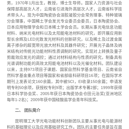
男，1970年1月出生，教授，博士生导师。国家人力资源与社会
保障部高层次人才，云南省引进海外高层次人才，云南省科学技
术带头人。现为中国陶瓷协会溶胶凝胶分会常务理事、特种玻璃
分会理事，中国稀土学会发光专业委员会委员，日本陶瓷协会、
日本应用物理学会和日本稀土学会会员。长期从事光电信息功能
材料、纳米光电材料以及太阳能电池材料的研究，即开展应用新
型长余辉及LED光致发光材料的创新研究，以及稀土及过渡金属
离子掺杂的超宽带光放大材料及其器件研究；开展光子晶体及纳
米结构对传统光功能材料性质调制的研究，实现对上转换及量子
剪裁效应发光的调控；通过对材料结构与性质的研究，制备具有
光谱调制功能的高效太阳能电池材料以及光催化材料。团队建设
以来，主持973项目子课题、国家自然科学基金项目、云南省自
然科学基金重点项目等国家和省部级科研项目16项；在国际学术
期刊上发表论文160余篇，其中被SCI，EI收录150余篇；申请发
明专利50余项，获授权专利9项；出版学术专著2部；1999年获得
日本科学协会奖、2005年获日本陶瓷协会仓田元治奖(亚洲地区
每年1-2名)；2009年获中国硅酸盐学会青年科技奖。
二、 团队简介
昆明理工大学光电功能材料创新团队主要从事光电与能源材
料的基础理论以及应用基础研究工作。团队的主要任务是旨在面