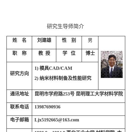
研究生导师简介
姓
名
刘建雄
性
别
男
职
称
教
授
学
位
博士
1)
模具
CAD/CAM
研究方向
2)
纳米材料制备及性能研究
通讯地址
昆明市学府路
253
号
昆明理工大学材料学院
联系电话
13987690936
电子邮箱
Ljx5192665@163.com