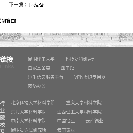
下一篇：
邱建备
关闭窗口]
链接
昆明理工大学
科技处科研管理
Links
国家基金委
图书馆
师生信息服务平台
VPN虚拟专用网
网络办公
北京科技大学材料学院
重庆大学材料学院
行
业
东北大学材料学院
江西理工大学材料学院
院
中南大学材料学院
中国铝业
云南锡业
校
昆明贵金属研究所
云南锗业
及