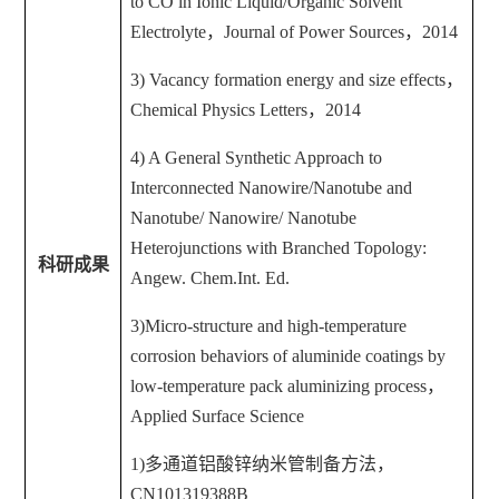
to CO in Ionic Liquid/Organic Solvent
Electrolyte
，
Journal of Power Sources
，
2014
3) Vacancy formation energy and size effects
，
Chemical Physics Letters
，
2014
4) A General Synthetic Approach to
Interconnected Nanowire/Nanotube and
Nanotube/ Nanowire/ Nanotube
Heterojunctions with Branched Topology:
科研成果
Angew. Chem.Int. Ed.
3)Micro-structure and high-temperature
corrosion behaviors of aluminide coatings by
low-temperature pack aluminizing process
，
Applied Surface Science
1)
多通道铝酸锌纳米管制备方法，
CN101319388B