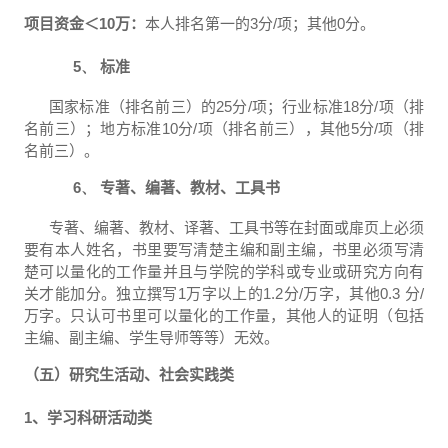
项目资金＜
10
万：
本人排名第一的
3
分
/
项；其他
0
分。
5、
标准
国家标准（排名前三）的
25
分
/
项；行业标准
18
分
/
项（排
名前三）；地方标准
10
分
/
项（排名前三），其他
5
分
/
项（排
名前三）。
6、
专著、编著、教材、工具书
专著、编著、教材、译著、工具书等在封面或扉页上必须
要有本人姓名，书里要写清楚主编和副主编，书里必须写清
楚可以量化的工作量并且与学院的学科或专业或研究方向有
关才能加分。独立撰写
1
万字以上的
1.2
分
/
万字，其他
0.3
分
/
万字。只认可书里可以量化的工作量，其他人的证明（包括
主编、副主编、学生导师等等）无效。
（五）研究生活动、社会实践类
1
、学习科研活动类