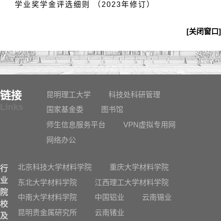
学业奖学金评选细则 （2023年修订）
[关闭窗口]
链接
昆明理工大学
科技处科研管理
Links
国家基金委
图书馆
师生信息服务平台
VPN虚拟专用网
网络办公
北京科技大学材料学院
重庆大学材料学院
行
业
东北大学材料学院
江西理工大学材料学院
院
中南大学材料学院
中国铝业
云南锡业
校
昆明贵金属研究所
云南锗业
及