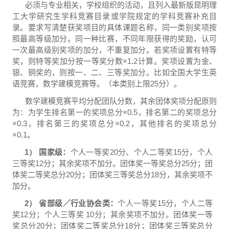
必须与专业相关，学校组织的活动，且列入最新版昆明理
工大学研究生学科竞赛目录或学院规定的学科竞赛补充目
录。要求写清楚获奖项目的具体课题名称，同一类别奖项按
照最高等级加分。同一种比赛，不同年限获得的奖励，认可
一次最高级别奖项的加分，不重复加分。若奖项设置有特等
奖，则特等奖加分按一等奖分数
×1.2
计算。奖项设置为金、
银、铜奖的，则按一、二、三等奖加分。比如全国大学生英
语竞赛，数学建模竞赛等。（本类别上限
25
分）。
数学建模竞赛平均分配团队分数，其余团体奖项分配原则
为：为学生排名第一的奖项总分
×0.5
，排名第二的奖项总分
×0.3
，排名第三的奖项总分
×0.2
，其他排名的奖项总分
×0.1
。
1）
国家级：
个人一等奖
20
分、个人二等奖
15
分，个人
三等奖
12
分；其余奖项不加分。团体奖一等奖总分
25
分；团
体奖二等奖总分
20
分；团体奖三等奖总分
18
分，其余奖项不
加分。
2）
省部级／行业协会类：
个人一等奖
15
分，个人二等
奖
12
分；个人三等奖
10
分；其余奖项不加分。团体奖一等
奖总分
20
分；团体奖二等奖总分
18
分；团体奖三等奖总分