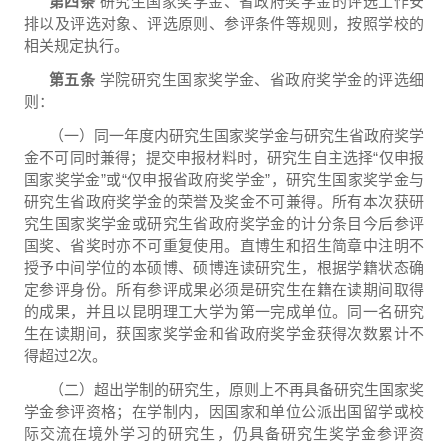
第四条
研究生国家奖学金、省政府奖学金的评选工作安
排以及评选对象、评选原则、参评条件等规则，按照学校的
相关规定执行。
第五条
学院研究生国家奖学金、省政府奖学金的评选细
则：
（一）同一年度内研究生国家奖学金与研究生省政府奖学
金不可同时兼得；提交申报材料时，研究生自主选择
“
仅申报
国家奖学金
”
或
“
仅申报省政府奖学金
”
，研究生国家奖学金与
研究生省政府奖学金的荣誉及奖金不可兼得。
所有本次获研
究生国家奖学金或研究生省政府奖学金的计分条目今后参评
国奖、省奖时亦不可重复使用
。直博生和招生简章中注明不
授予中间学位的本硕博、硕博连读研究生，根据学籍状态确
定参评身份。所有参评成果必须是研究生在籍在读期间取得
的成果，并且以昆明理工大学为第一完成单位。
同一名研究
生在读期间，获国家奖学金和省政府奖学金获得次数累计不
得超过
2
次
。
（二）超出学制的研究生，原则上不再具备研究生国家奖
学金参评资格；在学制内，因国家和单位公派出国留学或校
际交流在境外学习的研究生，仍具备研究生奖学金参评资