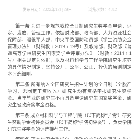
发布日期：2023年12月29日
浏览次数：
4812
第一条
为进一步规范我校全日制研究生奖学金申请、评
定、发放、管理工作，依据财政部、教育部、人力资源社会
保障部、退役军人部、中央军委国防动员部《学生资助资金
管理办法》（财科教﹝
2019
﹞
19
号）及教育部、财政部《普
通高等学校研究生国家奖学金评审办法》（财教﹝
2014
﹞
1
号）相关规定为依据，以及材料科学与工程学院研究生培养
的具体情况制定，坚持公开、公平、公正、择优的原则制定
本评选细则。
第二条
所有纳入全国研究生招生计划的全日制（全脱产
学习，无固定工资收入）研究生均有资格申报研究生奖学
金。当年毕业的研究生不再具备申请研究生国家奖学金、研
究生省政府奖学金资格。
第三条
成立材料科学与工程学院（以下简称
“
学院
”
）研究
生奖助学金初评委员会（以下简称
“
学院初评委
”
），负责学院
研究生奖学金的评选推荐工作。