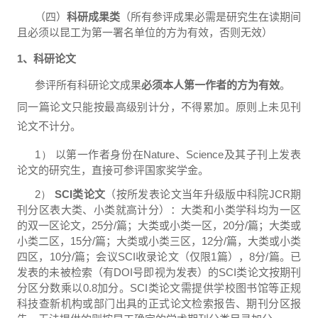
（四）
科研成果类
（所有参评成果必需是研究生在读期间
且必须以昆工为第一署名单位的方为有效，否则无效）
1
、科研论文
参评所有科研论文成果
必须本人第一作者的方为有效
。
同一篇论文只能按最高级别计分，不得累加。原则上未见刊
论文不计分。
1）
以第一作者身份在
Nature
、
Science
及其子刊上发表
论文的研究生，直接可参评国家奖学金。
2）
SCI
类论文
（按所发表论文当年升级版中科院
JCR
期
刊分区表大类、小类就高计分）：大类和小类学科均为一区
的双一区论文，
25
分
/
篇；
大类或小类一区，
20
分
/
篇；大类或
小类二区，
15
分
/
篇；大类或小类三区，
12
分
/
篇，大类或小类
四区，
10
分
/
篇；会议
SCI
收录论文（仅限
1
篇），
8
分
/
篇。已
发表的未被检索（有
DOI
号即视为发表）的
SCI
类论文按期刊
分区分数乘以
0.8
加分。
SCI
类论文需提供学校图书馆等正规
科技查新机构或部门出具的正式论文检索报告、期刊分区报