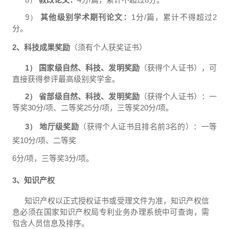
9）
其他级别学术期刊论文：
1
分
/
篇，累计不得超过
2
分。
2
、科技成果奖励
（须有个人获奖证书）
1）
国家级自然、科技、发明奖励
（获得个人证书），可
直接获得参评最高级别奖学金。
2）
省部级自然、科技、发明奖励
（获得个人证书）：一
等奖
30
分
/
项、二等奖
25
分
/
项，三等奖
20
分
/
项。
3）
地厅级奖励
（获得个人证书且排名前
3
名的）：一等
奖
10
分
/
项、二等奖
6
分
/
项，三等奖
3
分
/
项。
3
、知识产权
知识产权以正式授权证书或受理文件为准，知识产权信
息必须在国家知识产权局专利业务办理系统中可查询，需
包含人员信息及排序。