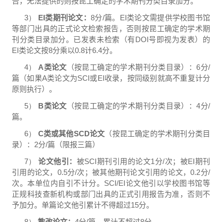
告，无法提供的则按昆工确定的学术期刊分类目录加分。
3）
EI
类期刊论文：
8
分
/
篇。
EI
类论文需提供学校图书馆
等部门出具的正式论文检索报告，否则按昆工确定的学术期
刊分类目录加分。已发表未检索（有
DOI
号即视为发表）的
EI
类论文按
8
分乘以
0.8
计
6.4
分。
4）
A
类论文
（按昆工确定的学术期刊分类目录）：
6
分
/
篇（如果
A
类论文为
SCI
或
EI
收录，按同级别就高不重复计分
原则执行）。
5）
B
类论文
（按昆工确定的学术期刊分类目录）：
4
分
/
篇。
6）
C
类或其他
SCD
论文
（按昆工确定的学术期刊分类目
录）：
2
分
/
篇（限报三篇）
7）
论文他引：
被
SCI
期刊引用的论文
1
分
/
次；被
EI
期刊
引用的论文，
0.5
分
/
次；被其他期刊论文引用的论文，
0.2
分
/
次。本单位内自引不计分。
SCI/EI
论文他引以学校图书馆等
正规科技查新机构或部门出具的正式引用报告为准，否则不
予加分。单篇论文他引累计不得超过
15
分。
8）
教改论文：
4
分
/
篇，累计不超过
8
分。