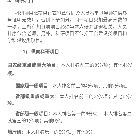
4
、科研项目
科研项目需提供正式签章合同及人员名单（导师提供参
与证明无效），否则不予加分。同一项目只加最高分数的
一项，且所有加分项项目必须与本人研究课题相关。人员
排序包含老师。另外，科研项目不包括平台建设类项目和
学科建设类项目。
1）
纵向科研项目
国家级重点或重大项目：
本人排名前三的
8
分
/
项；其他
4
分
/
项。
国家级一般项目：
本人排名前三的
4
分
/
项；其他
2
分
/
项。
省部级重点或重大：
本人排名前三的
2
分
/
项；其他
1
分
/
项。
省部级一般项目：
本人排名第一的
8
分
/
项；本人排名第二
或第三的
1
分
/
项；其他
0
分。
地厅级：
本人排名第一的
5
分
/
项；其他
0
分。