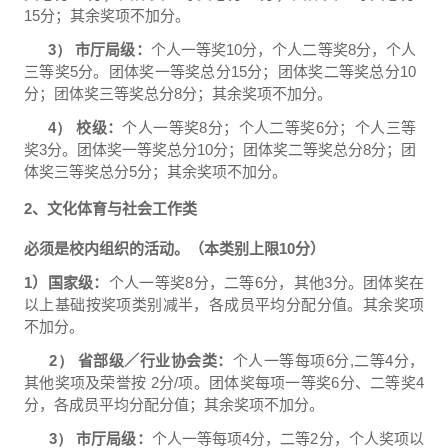
15
分；其余奖项不加分。
3）
市厅局级：
个人一等奖
10
分，个人二等奖
8
分，个人
三等奖
5
分。团体奖一等奖总分
15
分；团体奖二等奖总分
10
分；团体奖三等奖总分
8
分；其余奖项不加分。
4）
校级：
个人一等奖
8
分；个人二等奖
6
分；个人三等
奖
3
分。团体奖一等奖总分
10
分；团体奖二等奖总分
8
分；团
体奖三等奖总分
5
分；其余奖项不加分。
2
、文化体育与社会工作类
必须是校内组织的活动。（本类别上限
10
分）
1
）国家级：
个人一等奖
8
分，二等
6
分，其他
3
分。团体奖在
以上基础按奖项类别减半，各成员平均分配分值。其余奖项
不加分。
2）
省部级／行业协会类：
个人一等每项
6
分
,
二等
4
分，
其他奖项及荣誉按
2
分
/
项。团体奖每项一等奖
6
分、二等奖
4
分，各成员平均分配分值；其余奖项不加分。
3）
市厅局级：
个人一等每项
4
分，二等
2
分，个人奖项以