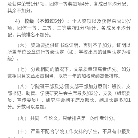
及获得荣誉
1
分
/
项。团体一等奖每项
4
分，各成员平均分配；
其余不加分。
4）
校级（不超过
5
分）：
个人奖项以及获得荣誉
1
分
/
项，团体一等、二等、三等奖按
1
分
/
项计，各成员平均分
配，其他排名不加分。
（六）
奖励要提供证书或证明，否则不予加分。证明以
所盖单位公章进行等级认定（如：学校出具的证明认定为校
级）。
（七）
分数相同的情况下，文章质量较高者优先。如分
数相同且文章质量相当，以第一年的加权成绩高低排序。
（八）
学院班干部及党
/
团支部干部加分原则：班长、支
部书记、助管、学院研究生会主席最多加
2
分，支委（组织委
员、宣传委员）、研究生会副主席及部长、副班长最多加
1
分。分数可以累加。
（九）
共同一作论文，只给排名第一的作者计分。
（十）
严重不配合学院工作安排的学生，不具有申报奖