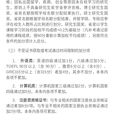
格；因私出国留学、疾病、创业等原因未在校学习的研究
生，原则上不具备研究生奖学金参评资格。博士研究生国
奖、省奖名额按照学校名额分配结果执行。硕士研究生国
奖、省奖名额根据学校名额分配结果，并按学硕、专硕应参
评在校生人数所占比例进行划分。研究生国奖、省奖以学生
课程学习阶段的加权平均成绩
×0.2
为基础分（凡补考通过获
得的课程成绩，按
60
分重新计算加权平均成绩），另按符合
条件的加分项计入总分。
（三）不受证书获取或考试通过时间限制的加分项
1、
外语类：
英语四级通过加
1
分，六级通过加
3
分；
TOEFL 90
分以上（含
90
分）、雅思
6
分以上（含
6
分）、
GRE315
分以上（含
315
分）者加
4
分。其余不加分，本条内
各项不累加。
2、
计算机类：
计算机国家三级通过加
2
分，计算机国家
四级通过加
5
分。本条内各项不累加。
3、
注册类资格证书：
与专业相关的国家注册执业资格证
通过者加
6
分
/
项。与专业不相关的国家注册执业资格证通过
加
2
分
/
项。本条内各项可累加。