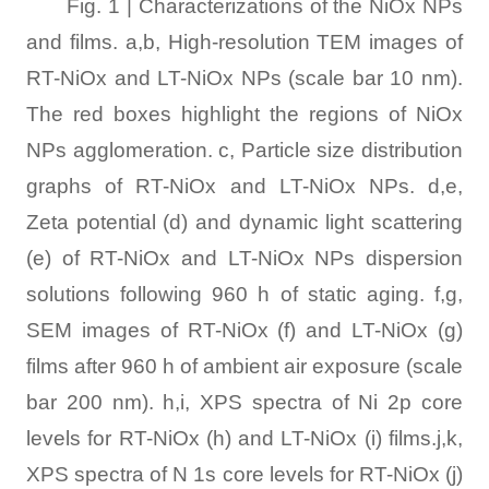
Fig. 1 | Characterizations of the NiOx NPs
and films. a,b, High-resolution TEM images of
RT-NiOx and LT-NiOx NPs (scale bar 10 nm).
The red boxes highlight the regions of NiOx
NPs agglomeration. c, Particle size distribution
graphs of RT-NiOx and LT-NiOx NPs. d,e,
Zeta potential (d) and dynamic light scattering
(e) of RT-NiOx and LT-NiOx NPs dispersion
solutions following 960 h of static aging. f,g,
SEM images of RT-NiOx (f) and LT-NiOx (g)
films after 960 h of ambient air exposure (scale
bar 200 nm). h,i, XPS spectra of Ni 2p core
levels for RT-NiOx (h) and LT-NiOx (i) films.j,k,
XPS spectra of N 1s core levels for RT-NiOx (j)