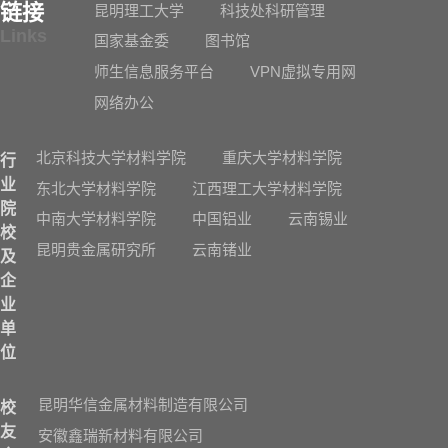
链接
昆明理工大学
科技处科研管理
Links
国家基金委
图书馆
师生信息服务平台
VPN虚拟专用网
网络办公
北京科技大学材料学院
重庆大学材料学院
行
业
东北大学材料学院
江西理工大学材料学院
院
中南大学材料学院
中国铝业
云南锡业
校
昆明贵金属研究所
云南锗业
及
企
业
单
位
昆明华信金属材料制造有限公司
校
友
安徽鑫瑞新材料有限公司