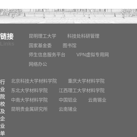
链接
昆明理工大学
科技处科研管理
Links
国家基金委
图书馆
师生信息服务平台
VPN虚拟专用网
网络办公
北京科技大学材料学院
重庆大学材料学院
行
业
东北大学材料学院
江西理工大学材料学院
院
中南大学材料学院
中国铝业
云南锡业
校
昆明贵金属研究所
云南锗业
及
企
业
单