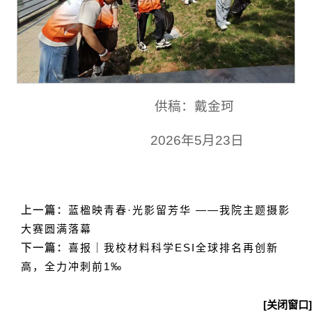
供稿：戴金珂
2026年5月23日
上一篇：
蓝楹映青春·光影留芳华 ——我院主题摄影
大赛圆满落幕
下一篇：
喜报｜我校材料科学ESI全球排名再创新
高，全力冲刺前1‰
[关闭窗口]