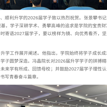
、顺利升学的2026届学子致以热烈祝贺。张景攀书
根基，学子深耕学术、勇攀高峰的追求是学院的宝贵财
时寄语2027届学子，要以榜样为镜、向优秀看齐，
与升学工作展开阐述。他指出，学院始终将学子成长成
学子圆梦深造。冯晶院长对2026届升学学子的拼搏
未来学有所成、回馈母校；并鼓励2027届学子理性
态书写青春奋斗篇章。