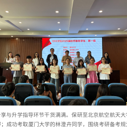
分享与升学指导环节干货满满。保研至北京航空航天大
得；成功考取厦门大学的林澄卉同学，围绕考研备考规