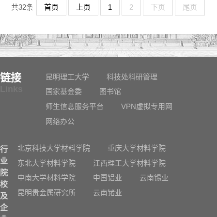
共32条
首页
上页
1
2
下页
尾页
链接
昆明理工大学
科技处科研管理
Links
国家基金委
图书馆
师生信息服务平台
VPN虚拟专用网
网络办公
北京科技大学材料学院
重庆大学材料学院
行
业
东北大学材料学院
江西理工大学材料学院
院
中南大学材料学院
中国铝业
云南锡业
校
昆明贵金属研究所
云南锗业
及
企