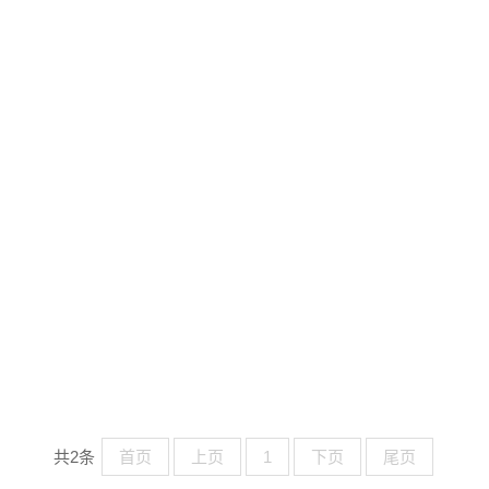
共2条
首页
上页
1
下页
尾页