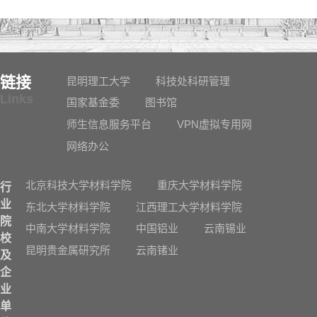
链接
昆明理工大学
科技处科研管理
Links
国家基金委
图书馆
师生信息服务平台
VPN虚拟专用网
网络办公
北京科技大学材料学院
重庆大学材料学院
行
业
东北大学材料学院
江西理工大学材料学院
院
中南大学材料学院
中国铝业
云南锡业
校
昆明贵金属研究所
云南锗业
及
企
业
单