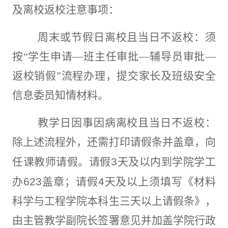
及离校返校注意事项：
周末或节假日离校且当日不返校：须
按“学生申请—班主任审批—辅导员审批—
返校销假”流程办理，提交家长及班级安全
信息委员知情材料。
教学日因事因病离校且当日不返校：
除上述流程外，还需打印请假条并盖章，向
任课教师请假。请假
3
天及以内到学院学工
办
623
盖章；请假
4
天及以上须填写《材料
科学与工程学院本科生三天以上请假条》，
由主管教学副院长签署意见并加盖学院行政