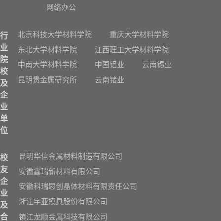
网络办公
北京科技大学材料学院
重庆大学材料学院
行
业
东北大学材料学院
江西理工大学材料学院
院
中南大学材料学院
中国铝业
云南锡业
校
昆明贵金属研究所
云南锗业
及
企
业
单
位
昆明华信金属材料制造有限公司
校
友
安徽鑫瑞新材料有限公司
企
安徽科瑞思创晶体材料有限责任公司
业
浙江宇亚模具股份有限公司
及
镇江龙顺金属科技有限公司
合