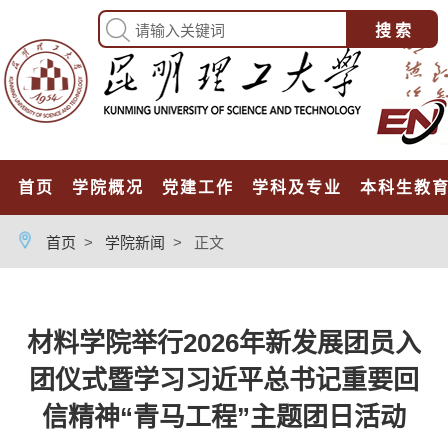
首页
学院概况
党建工作
学科及专业
本科生教
首页
>
学院新闻
>
正文
材料学院举行2026年新发展团员入
团仪式暨学习习近平总书记重要回
信精神“青马工程”主题团日活动