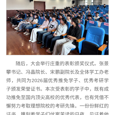
随后，大会举行庄重的表彰颁奖仪式。张景
攀书记、冯晶院长、宋鹏副院长及全体学工办老
师，共同为2026届优秀推免学子、优秀考研学
子颁发荣誉证书。本次受表彰的学子中，既有成
功推免至国内顶尖高校的优秀代表，也有凭借不
懈努力考取理想院校的考研先锋。一份份鲜红的
证书，镌刻着学子们伏案苦读的日夜，见证着他