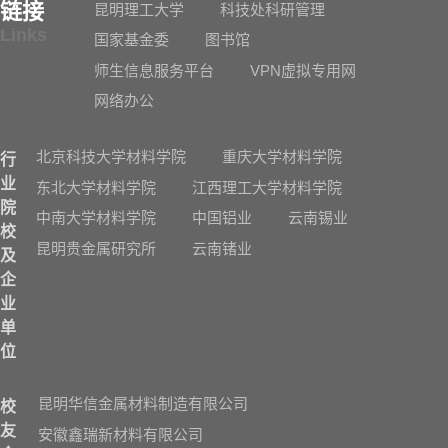
链接
昆明理工大学
科技处科研管理
Links
国家基金委
图书馆
师生信息服务平台
VPN虚拟专用网
网络办公
北京科技大学材料学院
重庆大学材料学院
行
业
东北大学材料学院
江西理工大学材料学院
院
中南大学材料学院
中国铝业
云南锡业
校
昆明贵金属研究所
云南锗业
及
企
业
单
位
昆明华信金属材料制造有限公司
校
友
安徽鑫瑞新材料有限公司