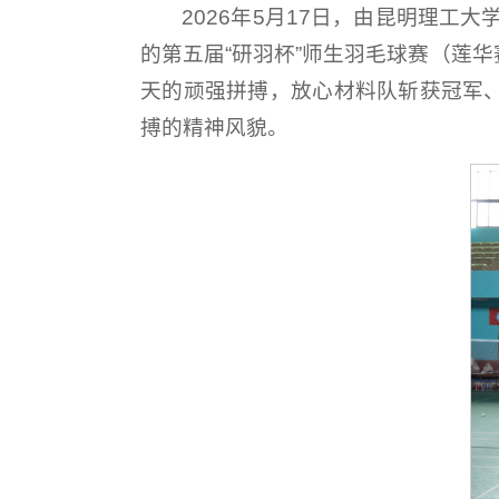
2026年5月17日，由昆明理
的第五届“研羽杯”师生羽毛球赛（莲
天的顽强拼搏，放心材料队斩获冠军、
搏的精神风貌。