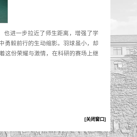
台，也进一步拉近了师生距离，增强了学
中勇毅前行的生动缩影。羽球虽小，却
带着这份荣耀与激情，在科研的赛场上继
[关闭窗口]