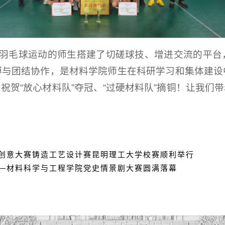
爱羽毛球运动的师生搭建了切磋球技、增进交流的平
搏与团结协作，是材料学院师生在科研学习和集体建设
祝贺“放心材料队”夺冠、“过硬材料队”摘铜！让我们
新创意大赛铸造工艺设计赛昆明理工大学校赛顺利举行
——材料科学与工程学院党史情景剧大赛圆满落幕