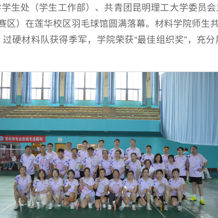
工大学学生处（学生工作部）、共青团昆明理工大学委员
华赛区）在莲华校区羽毛球馆圆满落幕。材料学院师生共
过硬材料队获得季军，学院荣获“最佳组织奖”，充