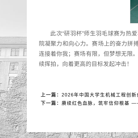
此次“研羽杯”师生羽毛球赛为热
院凝聚力和向心力。赛场上的奋力拼
连接着你我；赛场有限，但梦想无限。
续挥拍，向着更高的目标发起冲击！
上一篇：
2026年中国大学生机械工程创
下一篇：
赓续红色血脉，筑牢信仰根基 