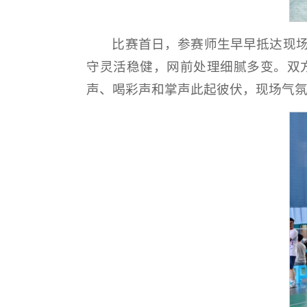
比赛首日，参赛师生早早抵达现
守灵活稳健，网前处理细腻多变。双
声、喝彩声和掌声此起彼伏，现场气