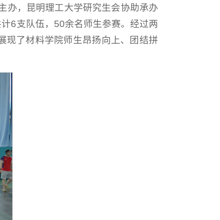
会主办，昆明理工大学研究生会协助承办
计6支队伍，50余名师生参赛。经过两
分展现了材料学院师生昂扬向上、团结拼