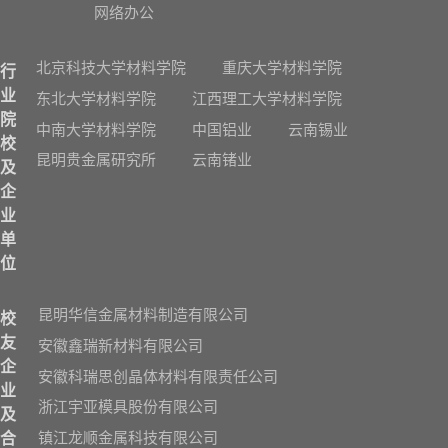
网络办公
北京科技大学材料学院
重庆大学材料学院
行
业
东北大学材料学院
江西理工大学材料学院
院
中南大学材料学院
中国铝业
云南锡业
校
昆明贵金属研究所
云南锗业
及
企
业
单
位
昆明华信金属材料制造有限公司
校
友
安徽鑫瑞新材料有限公司
企
安徽科瑞思创晶体材料有限责任公司
业
浙江宇亚模具股份有限公司
及
镇江龙顺金属科技有限公司
合